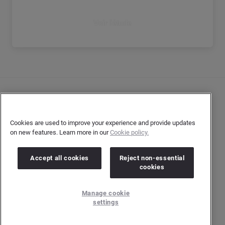
Voir l'étude
Nous contacter
Politique de confidentialité
Cookies are used to improve your experience and provide updates
on new features. Learn more in our
Cookie policy.
Confidentialité de l’auteur
Conditions d’utilisation
Accept all cookies
Reject non-essential
cookies
Copyright © 2026 Brandwatch. Tous droits réservés.
Manage cookie
Cision Group Ltd, 7th Floor, 5 Churchill Place, Canary Wharf, London, E14 5HU
settings
Company number: 03898053 | N° TVA Intracommunautaire : GB 754 750 710