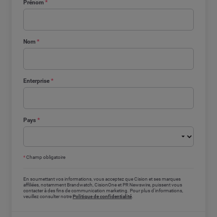
Prénom
*
Nom
*
Enterprise
*
Pays
*
*
Champ obligatoire
En soumettant vos informations, vous acceptez que Cision et ses marques
affiliées, notamment Brandwatch, CisionOne et PR Newswire, puissent vous
contacter à des fins de communication marketing. Pour plus d'informations,
veuillez consulter notre
Politique de confidentialité
.