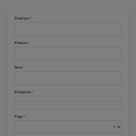
Email pro
*
Prénom
*
Nom
*
Enterprise
*
Pays
*