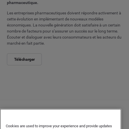
pharmaceutique.
Les entreprises pharmaceutiques doivent répondre activement à
cette évolution en implémentant de nouveaux modèles
économiques. La nouvelle génération doit satisfaire à un certain
nombre de facteurs pour s’assurer un succès sur le long terme.
Écouter et dialoguer avec leurs consommateurs et les acteurs du
marché en fait partie.
Télécharger
Nous contacter
Politique de confidentialité
Cookies are used to improve your experience and provide updates