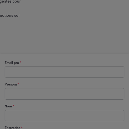
rgentes pour
motions sur
Email pro
*
Prénom
*
Nom
*
Enterprise
*