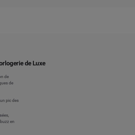
orlogerie de Luxe
on de
ques de
un pic des
sées,
e buzz en