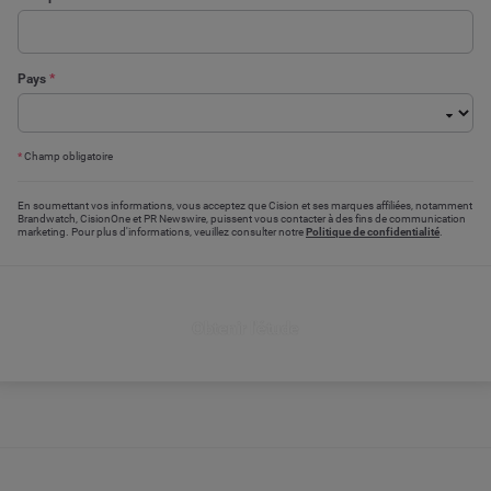
Pays
*
*
Champ obligatoire
En soumettant vos informations, vous acceptez que Cision et ses marques affiliées, notamment
Brandwatch, CisionOne et PR Newswire, puissent vous contacter à des fins de communication
marketing. Pour plus d'informations, veuillez consulter notre
Politique de confidentialité
.
Obtenir l'étude