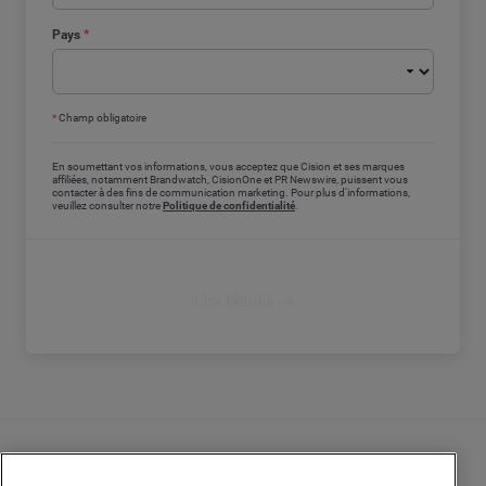
Pays
*
*
Champ obligatoire
En soumettant vos informations, vous acceptez que Cision et ses marques
affiliées, notamment Brandwatch, CisionOne et PR Newswire, puissent vous
contacter à des fins de communication marketing. Pour plus d'informations,
veuillez consulter notre
Politique de confidentialité
.
Lire l'étude →
Nous contacter