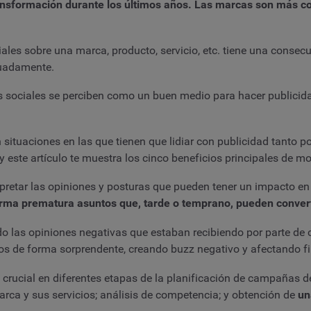
ansformación durante los últimos años. Las marcas son más co
.
iales sobre una marca, producto, servicio, etc. tiene una consec
cuadamente.
des sociales se perciben como un buen medio para hacer publicid
situaciones en las que tienen que lidiar con publicidad tanto po
y este artículo te muestra los cinco beneficios principales de mo
rpretar las opiniones y posturas que pueden tener un impacto en
forma prematura asuntos que, tarde o temprano, pueden convert
las opiniones negativas que estaban recibiendo por parte de cli
s de forma sorprendente, creando buzz negativo y afectando f
 crucial en diferentes etapas de la planificación de campañas d
arca y sus servicios; análisis de competencia; y obtención de
un