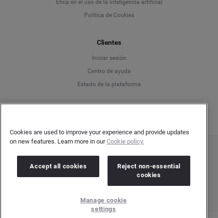
Ética en el uso de la inteligencia artificial
Política de Cookies
Español
Français
Clientes
Iniciar sesión
Italiano
Centro de ayuda
Estado de la plataforma
Español
Cookies are used to improve your experience and provide updates
on new features. Learn more in our
Cookie policy.
Copyright © 2026 Brandwatch. Todos los derechos reservados. Cision Group Ltd, 7th
Floor, 5 Churchill Place, Canary Wharf, London, E14 5HU
Accept all cookies
Reject non-essential
Company number: 03898053 | VAT number: 754 750 710
cookies
Manage cookie
settings