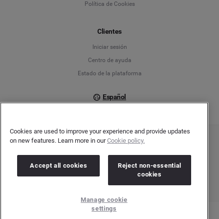
Política de Cookies
Español
Français
Clientes
Iniciar sesión
Italiano
Centro de ayuda
Estado de la plataforma
Español
Cookies are used to improve your experience and provide updates
on new features. Learn more in our
Cookie policy.
Copyright © 2026 Brandwatch. Todos los derechos reservados. Cision Group Ltd, 7th
Floor, 5 Churchill Place, Canary Wharf, London, E14 5HU
Company number: 03898053 | VAT number: 754 750 710
Accept all cookies
Reject non-essential
cookies
Manage cookie
settings