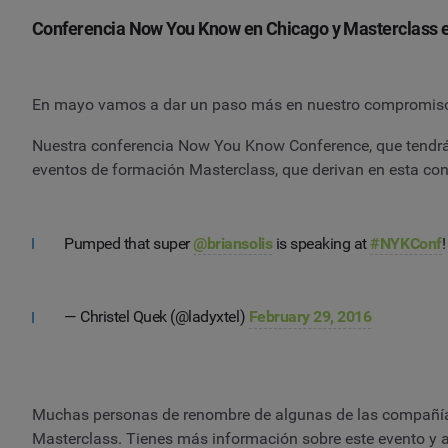
Conferencia Now You Know en Chicago y Masterclass 
En mayo vamos a dar un paso más en nuestro compromiso 
Nuestra conferencia Now You Know Conference, que tendrá l
eventos de formación Masterclass, que derivan en esta co
Pumped that super
@briansolis
is speaking at
#NYKConf
!
— Christel Quek (@ladyxtel)
February 29, 2016
Muchas personas de renombre de algunas de las compañías
Masterclass. Tienes más información sobre este evento y