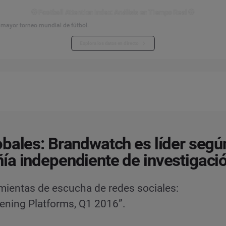
⚽ Football Attention Index: Análisis en Tiempo Real ⚽
l mayor torneo mundial de fútbol.
Explora los datos en directo
bales: Brandwatch es líder segú
a independiente de investigaci
mientas de escucha de redes sociales:
tening Platforms, Q1 2016”.