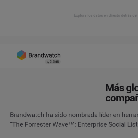
Explora los datos en directo detrás de
Más glo
compañí
Brandwatch ha sido nombrada líder en herra
“The Forrester Wave™: Enterprise Social Lis