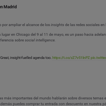
en Madrid
por ampliar el alcance de los
insights
de las redes sociales en
ugar en Chicago del 9 al 11 de mayo, es un paso hacia adelant
nferencia sobre
social intelligence.
 Great, insight-fuelled agenda too.
https://t.co/zZ7v51lnPZ
pic.twit
 más importantes del mundo hablarán sobre diversos temas en
 además puedes comprar tu entrada con descuento en nuestra p