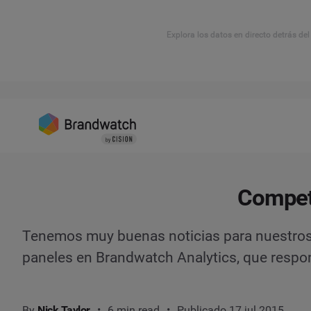
Explora los datos en directo detrás de
Competi
Tenemos muy buenas noticias para nuestro
paneles en Brandwatch Analytics, que respon
By
Nick Taylor
6 min read
Publicado 17 jul 2015