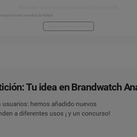
⚽ Football Attention Index: Análisis en Tiempo Real ⚽
l mayor torneo mundial de fútbol.
Explora los datos en directo
ción: Tu idea en Brandwatch Ana
s usuarios: hemos añadido nuevos
den a diferentes usos ¡ y un concurso!