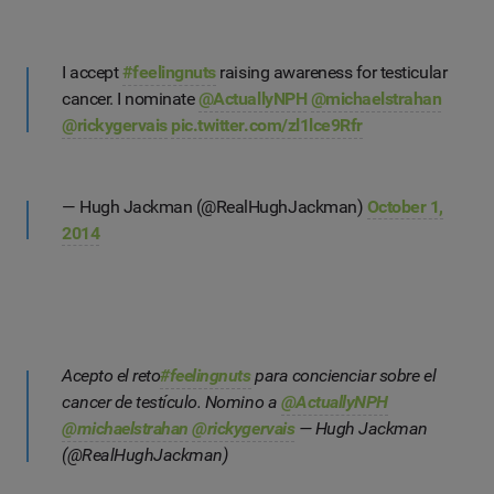
I accept
#feelingnuts
raising awareness for testicular
cancer. I nominate
@ActuallyNPH
@michaelstrahan
@rickygervais
pic.twitter.com/zl1lce9Rfr
— Hugh Jackman (@RealHughJackman)
October 1,
2014
Acepto el reto
#feelingnuts
para concienciar sobre el
cancer de testículo. Nomino a
@ActuallyNPH
@michaelstrahan
@rickygervais
— Hugh Jackman
(@RealHughJackman)