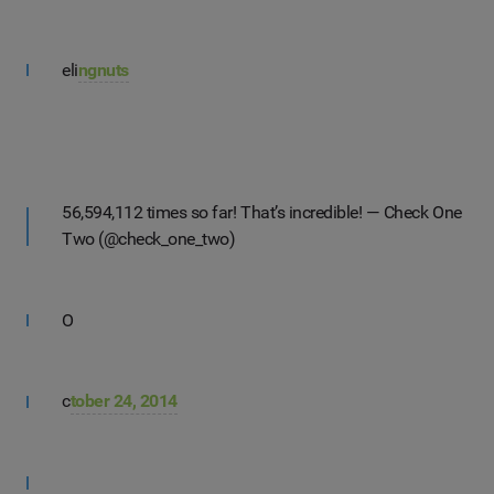
eli
ngnuts
56,594,112 times so far! That’s incredible! — Check One
Two (@check_one_two)
O
c
tober 24, 2014