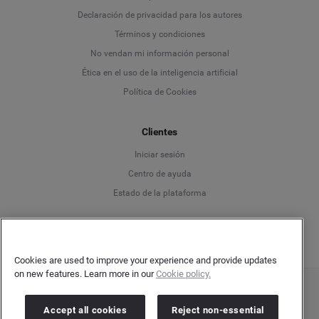
Declaración de privacidad para los autores
Deutsch
Términos y condiciones
No vendan mi información personal
English
Ética en el uso de la inteligencia artificial
Política de Cookies
Español
Français
Clientes
Iniciar sesión
Italiano
Centro de ayuda
Estado de la plataforma
Español
Cookies are used to improve your experience and provide updates
on new features. Learn more in our
Cookie policy.
Copyright © 2026 Brandwatch. Todos los derechos reservados. Cision Group Ltd, 7th
Floor, 5 Churchill Place, Canary Wharf, London, E14 5HU
Accept all cookies
Reject non-essential
Company number: 03898053 | VAT number: 754 750 710