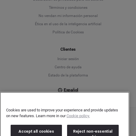
Deutsch
Términos y condiciones
No vendan mi información personal
English
Ética en el uso de la inteligencia artificial
Política de Cookies
Español
Français
Clientes
Iniciar sesión
Italiano
Centro de ayuda
Estado de la plataforma
Español
Cookies are used to improve your experience and provide updates
on new features. Learn more in our
Cookie policy.
Copyright © 2026 Brandwatch. Todos los derechos reservados. Cision Group Ltd, 7th
Floor, 5 Churchill Place, Canary Wharf, London, E14 5HU
Company number: 03898053 | VAT number: 754 750 710
Accept all cookies
Reject non-essential