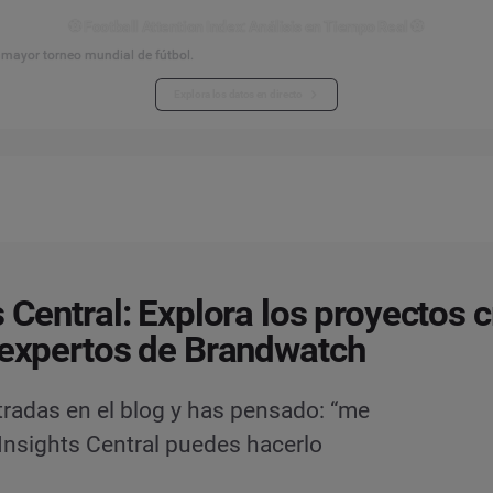
⚽ Football Attention Index: Análisis en Tiempo Real ⚽
l mayor torneo mundial de fútbol.
Explora los datos en directo
s Central: Explora los proyectos 
 expertos de Brandwatch
tradas en el blog y has pensado: “me
Insights Central puedes hacerlo