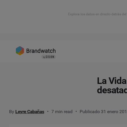
Explora los datos en directo detrás de
La Vida
desatad
By
Leyre Cabañas
7 min read
Publicado 31 enero 20