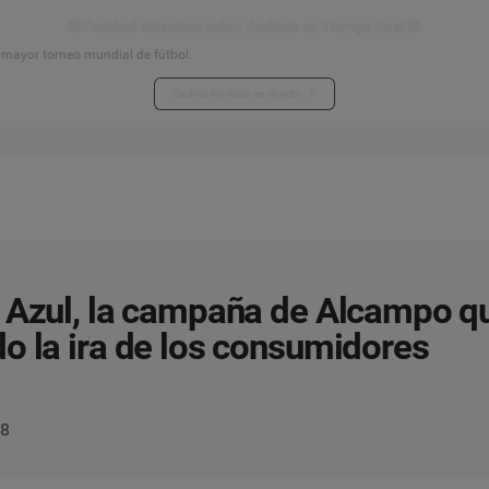
⚽ Football Attention Index: Análisis en Tiempo Real ⚽
l mayor torneo mundial de fútbol.
Explora los datos en directo
 Azul, la campaña de Alcampo q
o la ira de los consumidores
18