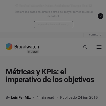
⚽ Football Attention Index: Análisis en Tiempo Real ⚽
Explora los datos en directo detrás del mayor torneo mundial
de fútbol.
Explora los datos en directo
CONTACTO
Métricas y KPIs: el
imperativo de los objetivos
By
Luis Fer Mtz
4 min read
Publicado 24 jun 2015