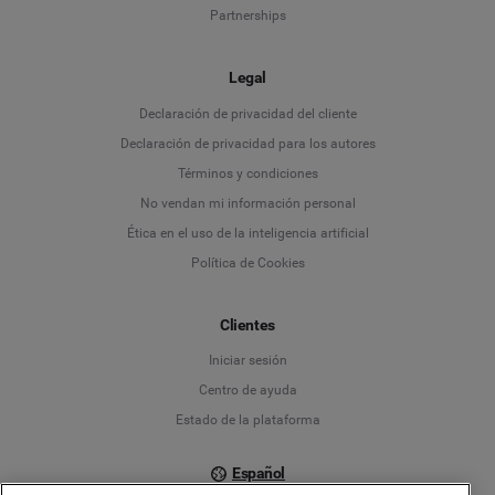
Partnerships
Legal
Language
Declaración de privacidad del cliente
Declaración de privacidad para los autores
Deutsch
Términos y condiciones
No vendan mi información personal
English
Ética en el uso de la inteligencia artificial
Política de Cookies
Español
Français
Clientes
Iniciar sesión
Italiano
Centro de ayuda
Estado de la plataforma
Español