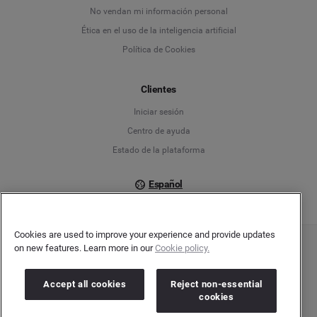
No vendan mi información personal
English
Ética en el uso de la inteligencia artificial
Política de Cookies
Español
Français
Clientes
Iniciar sesión
Italiano
Centro de ayuda
Estado de la plataforma
Español
Cookies are used to improve your experience and provide updates
on new features. Learn more in our
Cookie policy.
Copyright © 2026 Brandwatch. Todos los derechos reservados. Cision Group Ltd, 7th
Floor, 5 Churchill Place, Canary Wharf, London, E14 5HU
Company number: 03898053 | VAT number: 754 750 710
Accept all cookies
Reject non-essential
cookies