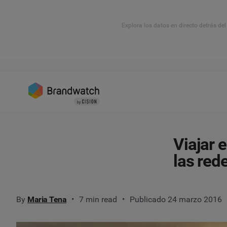
Explora los datos en directo detrás de
Viajar 
las red
By
Maria Tena
7 min read
Publicado 24 marzo 2016