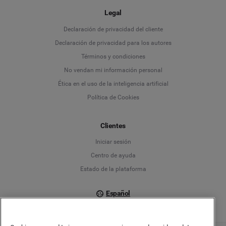
Legal
Language
Declaración de privacidad del cliente
Declaración de privacidad para los autores
Deutsch
Términos y condiciones
No vendan mi información personal
English
Ética en el uso de la inteligencia artificial
Política de Cookies
Español
Français
Clientes
Iniciar sesión
Italiano
Centro de ayuda
Estado de la plataforma
Español