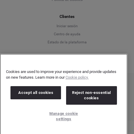
Español
Français
Clientes
Iniciar sesión
Italiano
Centro de ayuda
Estado de la plataforma
Español
Cookies are used to improve your experience and provide updates
on new features. Learn more in our
Cookie policy.
Copyright © 2026 Brandwatch. Todos los derechos reservados. Cision Group Ltd, 7th
Floor, 5 Churchill Place, Canary Wharf, London, E14 5HU
Accept all cookies
Reject non-essential
Company number: 03898053 | VAT number: 754 750 710
cookies
Manage cookie
settings