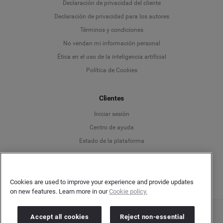
Language
Declaración de privacidad del cliente
Declaración de privacidad para los autores
Deutsch
Términos y condiciones
No vendan mi información personal
English
Ética en el uso de la inteligencia artificial
Política de Cookies
Español
Clientes
Français
Iniciar sesión
Italiano
Centro de ayuda
Estado de la plataforma
Español
Cookies are used to improve your experience and provide updates
on new features. Learn more in our
Cookie policy.
Accept all cookies
Reject non-essential
Copyright © 2026 Brandwatch. Todos los derechos reservados. Cision Group Ltd, 7th