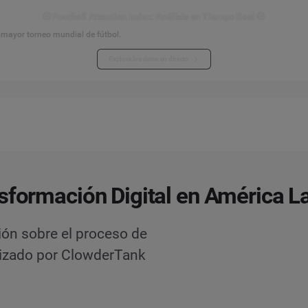
⚽ Football Attention Index: Análisis en Tiempo Real ⚽
l mayor torneo mundial de fútbol.
Explora los datos en directo
sformación Digital en América La
ión sobre el proceso de
alizado por ClowderTank