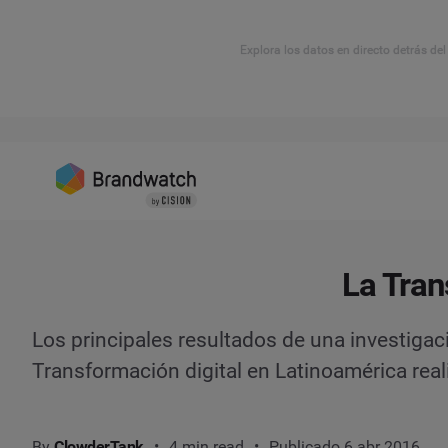
Explora los datos en directo detrás de
La Tran
Los principales resultados de una investigac
Transformación digital en Latinoamérica re
By
ClowderTank
4 min read
Publicado 6 abr 2016