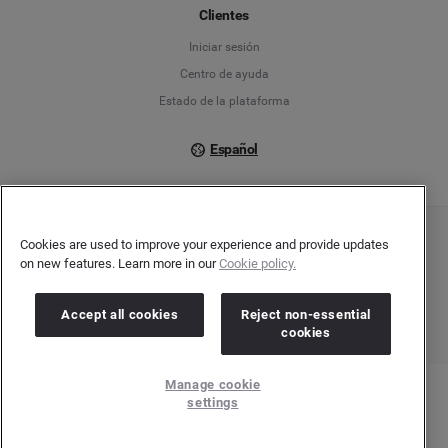
Français
Clientes
Iniciar sesión
Italiano
Centro de ayuda
Estado de la plataforma
Español
Cookies are used to improve your experience and provide updates
Copyright © 2026 Brandwatch. Todos los derechos reservados. Cision Group Ltd, 7th
on new features. Learn more in our
Cookie policy.
Floor, 5 Churchill Place, Canary Wharf, London, E14 5HU
Company number: 03898053 | VAT number: 754 750 710
Accept all cookies
Reject non-essential
cookies
Manage cookie
settings