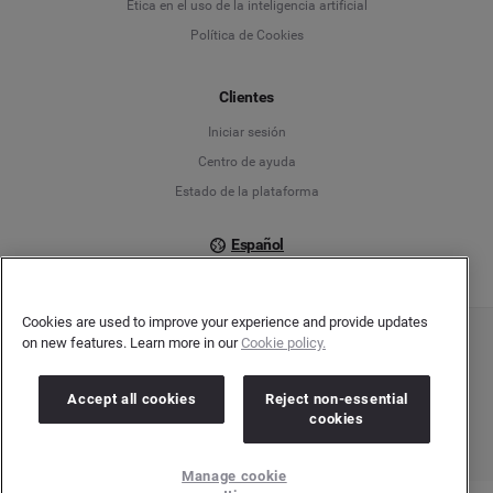
Ética en el uso de la inteligencia artificial
Política de Cookies
Español
Français
Clientes
Iniciar sesión
Italiano
Centro de ayuda
Estado de la plataforma
Español
Cookies are used to improve your experience and provide updates
on new features. Learn more in our
Cookie policy.
Copyright © 2026 Brandwatch. Todos los derechos reservados. Cision Group Ltd, 7th
Floor, 5 Churchill Place, Canary Wharf, London, E14 5HU
Company number: 03898053 | VAT number: 754 750 710
Accept all cookies
Reject non-essential
cookies
Manage cookie