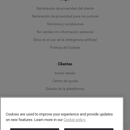
Language
Declaración de privacidad del cliente
Declaración de privacidad para los autores
Deutsch
Términos y condiciones
No vendan mi información personal
English
Ética en el uso de la inteligencia artificial
Política de Cookies
Español
Clientes
Français
Iniciar sesión
Italiano
Centro de ayuda
Estado de la plataforma
Español
Cookies are used to improve your experience and provide updates
on new features. Learn more in our
Cookie policy.