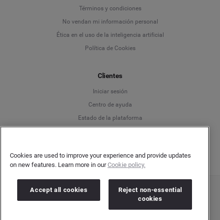
Deutsch
Términos y condiciones
No vendan mi información personal
English
Ética en el uso de la inteligencia artificial
Política de Cookies
Español
Clientes
Français
Iniciar sesión
Italiano
Centro de ayuda
Estado de la plataforma
Español
Cookies are used to improve your experience and provide updates
on new features. Learn more in our
Cookie policy.
Accept all cookies
Reject non-essential
Copyright © 2026 Brandwatch. Todos los derechos reservados. Cision Group Ltd, 7th
cookies
Floor, 5 Churchill Place, Canary Wharf, London, E14 5HU
Company number: 03898053 | VAT number: 754 750 710