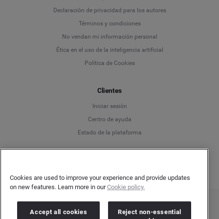
Declaración de privacidad para los autores
Deutsch
Términos y condiciones
No vendan mi información personal
English
Ética en el uso de la inteligencia artificial
Política de Cookies
Español
Clientes
Français
Iniciar sesión
Italiano
Centro de ayuda
Estado de la plataforma
Español
Cookies are used to improve your experience and provide updates
on new features. Learn more in our
Cookie policy.
Copyright © 2026 Brandwatch. Todos los derechos reservados. Cision Group Ltd, 7th
Accept all cookies
Reject non-essential
Floor, 5 Churchill Place, Canary Wharf, London, E14 5HU