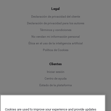
Legal
Language
Declaración de privacidad del cliente
Declaración de privacidad para los autores
Deutsch
Términos y condiciones
No vendan mi información personal
English
Ética en el uso de la inteligencia artificial
Política de Cookies
Español
Clientes
Français
Iniciar sesión
Italiano
Centro de ayuda
Estado de la plataforma
Español
Cookies are used to improve your experience and provide updates