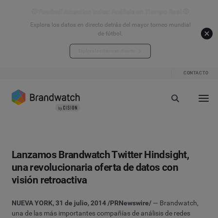
⚽ Football Attention Index: Análisis en Tiempo Real ⚽
Explora los datos en directo detrás del mayor torneo mundial
de fútbol.
Explora los datos en directo
CONTACTO
Lanzamos Brandwatch Twitter Hindsight,
una revolucionaria oferta de datos con
visión retroactiva
NUEVA YORK, 31 de julio, 2014 /PRNewswire/
— Brandwatch,
una de las más importantes compañías de análisis de redes