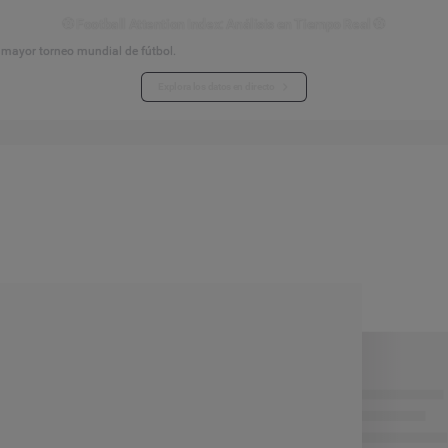
⚽ Football Attention Index: Análisis en Tiempo Real ⚽
l mayor torneo mundial de fútbol.
Explora los datos en directo