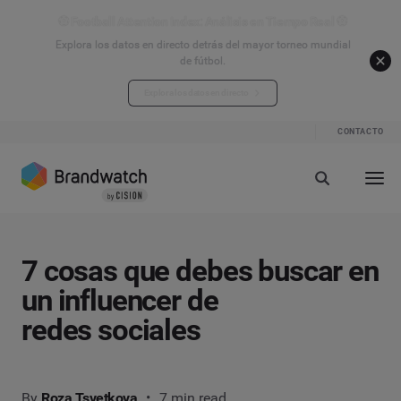
⚽ Football Attention Index: Análisis en Tiempo Real ⚽
Explora los datos en directo detrás del mayor torneo mundial
de fútbol.
Explora los datos en directo
CONTACTO
7 cosas que debes buscar en
un influencer de
redes sociales
By
Roza Tsvetkova
7 min read