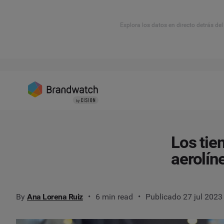
Explora los datos en directo detrás de
Los tie
aerolín
By
Ana Lorena Ruiz
6 min read
Publicado 27 jul 2023