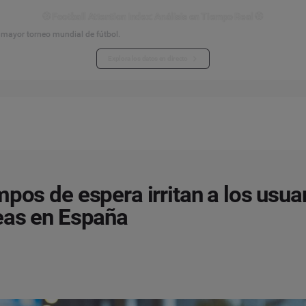
⚽ Football Attention Index: Análisis en Tiempo Real ⚽
l mayor torneo mundial de fútbol.
Explora los datos en directo
mpos de espera irritan a los usua
eas en España