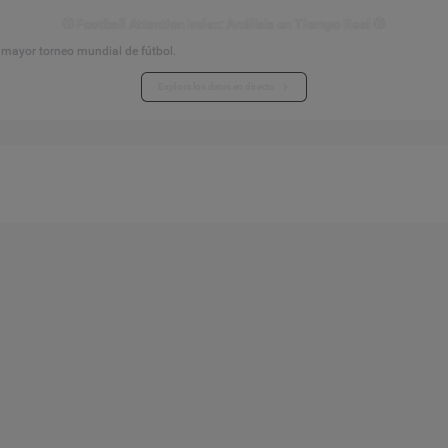
⚽ Football Attention Index: Análisis en Tiempo Real ⚽
l mayor torneo mundial de fútbol.
Explora los datos en directo