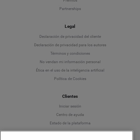
Premios
Partnerships
Legal
Language
Declaración de privacidad del cliente
Declaración de privacidad para los autores
Deutsch
Términos y condiciones
No vendan mi información personal
English
Ética en el uso de la inteligencia artificial
Política de Cookies
Español
Clientes
Français
Iniciar sesión
Italiano
Centro de ayuda
Estado de la plataforma