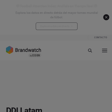
⚽ Football Attention Index: Análisis en Tiempo Real ⚽
Explora los datos en directo detrás del mayor torneo mundial
de fútbol.
Explora los datos en directo
CONTACTO
DDI Latam