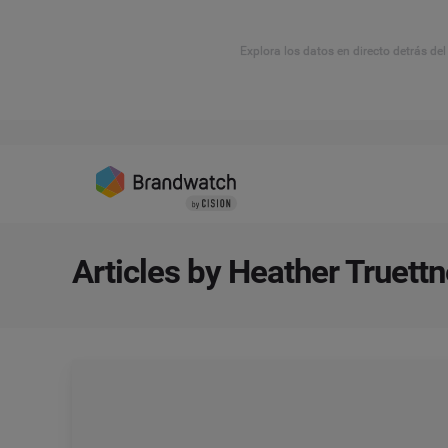
Explora los datos en directo detrás de
Articles by Heather Truettn