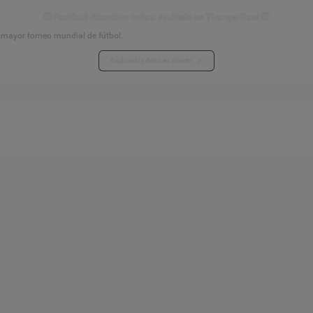
⚽ Football Attention Index: Análisis en Tiempo Real ⚽
l mayor torneo mundial de fútbol.
Explora los datos en directo