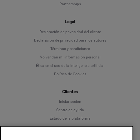
Partnerships
Legal
Language
Declaración de privacidad del cliente
Declaración de privacidad para los autores
Deutsch
Términos y condiciones
No vendan mi información personal
English
Ética en el uso de la inteligencia artificial
Política de Cookies
Español
Clientes
Français
Iniciar sesión
Italiano
Centro de ayuda
Estado de la plataforma
Español