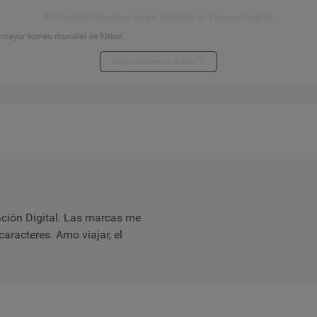
⚽ Football Attention Index: Análisis en Tiempo Real ⚽
l mayor torneo mundial de fútbol.
Explora los datos en directo
ción Digital. Las marcas me
aracteres. Amo viajar, el