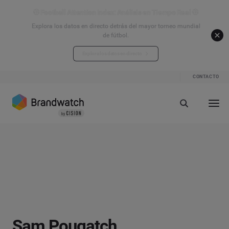
⚽ Football Attention Index: Análisis en Tiempo Real ⚽
Explora los datos en directo detrás del mayor torneo mundial
de fútbol.
Explora los datos en directo
CONTACTO
Sam Pougatch