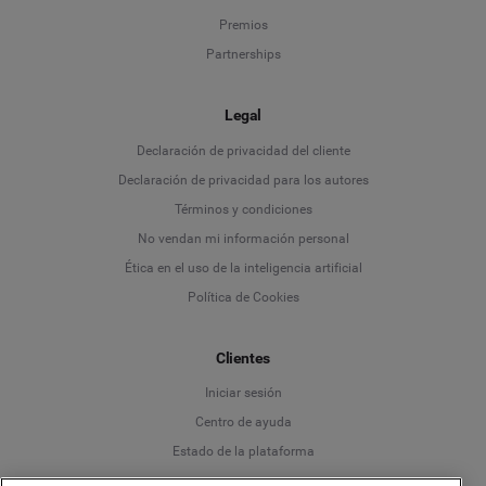
Premios
Partnerships
Legal
Language
Declaración de privacidad del cliente
Declaración de privacidad para los autores
Deutsch
Términos y condiciones
No vendan mi información personal
English
Ética en el uso de la inteligencia artificial
Política de Cookies
Español
Clientes
Français
Iniciar sesión
Italiano
Centro de ayuda
Estado de la plataforma