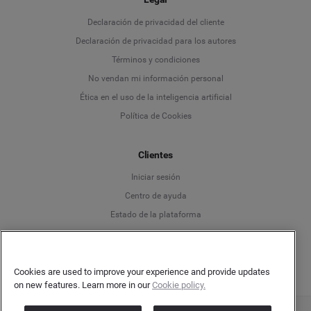
Language
Declaración de privacidad del cliente
Declaración de privacidad para los autores
Deutsch
Términos y condiciones
No vendan mi información personal
English
Ética en el uso de la inteligencia artificial
Política de Cookies
Español
Clientes
Français
Iniciar sesión
Italiano
Centro de ayuda
Estado de la plataforma
Español
Cookies are used to improve your experience and provide updates
on new features. Learn more in our
Cookie policy.