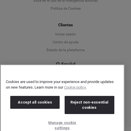
Ética en el uso de la inteligencia artificial
Política de Cookies
Español
Français
Clientes
Iniciar sesión
Italiano
Centro de ayuda
Estado de la plataforma
Español
Cookies are used to improve your experience and provide updates
on new features. Learn more in our
Cookie policy.
Copyright © 2026 Brandwatch. Todos los derechos reservados. Cision Group Ltd, 7th
Floor, 5 Churchill Place, Canary Wharf, London, E14 5HU
Company number: 03898053 | VAT number: 754 750 710
Accept all cookies
Reject non-essential
cookies
Manage cookie
settings