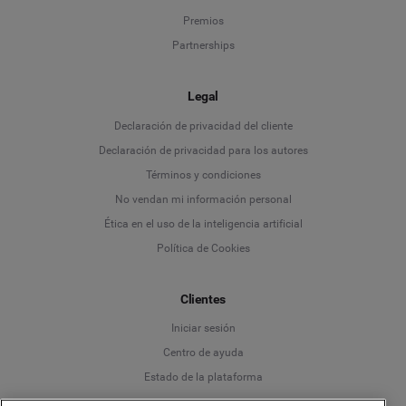
Premios
Partnerships
Legal
Language
Declaración de privacidad del cliente
Declaración de privacidad para los autores
Deutsch
Términos y condiciones
No vendan mi información personal
English
Ética en el uso de la inteligencia artificial
Política de Cookies
Español
Clientes
Français
Iniciar sesión
Italiano
Centro de ayuda
Estado de la plataforma