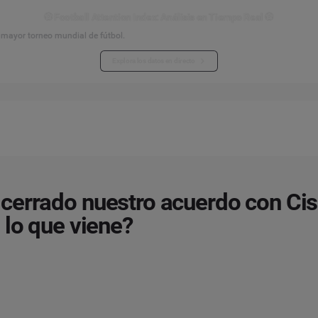
⚽ Football Attention Index: Análisis en Tiempo Real ⚽
l mayor torneo mundial de fútbol.
Explora los datos en directo
errado nuestro acuerdo con Cis
 lo que viene?