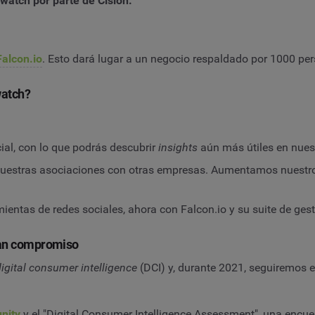
atch por parte de Cision.
Falcon.io
. Esto dará lugar a un negocio respaldado por 1000 pe
watch?
cial, con lo que podrás descubrir
insights
aún más útiles en nues
a nuestras asociaciones con otras empresas. Aumentamos nuestr
ntas de redes sociales, ahora con Falcon.io y su suite de gest
gran compromiso
igital consumer intelligence
(DCI) y, durante 2021, seguiremos e
nity
y el "Digital Consumer Intelligence Assessment", una encues