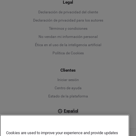
Legal
Language
Declaración de privacidad del cliente
Declaración de privacidad para los autores
Deutsch
Términos y condiciones
No vendan mi información personal
English
Ética en el uso de la inteligencia artificial
Política de Cookies
Español
Français
Clientes
Iniciar sesión
Italiano
Centro de ayuda
Estado de la plataforma
Español
Cookies are used to improve your experience and provide updates