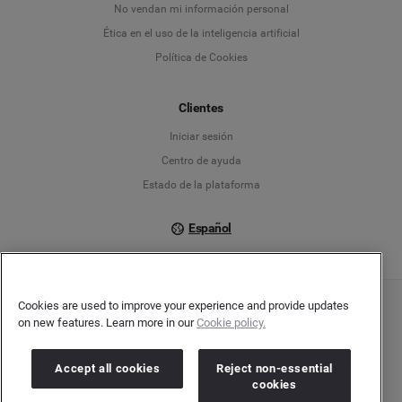
No vendan mi información personal
English
Ética en el uso de la inteligencia artificial
Política de Cookies
Español
Français
Clientes
Iniciar sesión
Italiano
Centro de ayuda
Estado de la plataforma
Español
Cookies are used to improve your experience and provide updates
Copyright © 2026 Brandwatch. Todos los derechos reservados. Cision Group Ltd, 7th
on new features. Learn more in our
Cookie policy.
Floor, 5 Churchill Place, Canary Wharf, London, E14 5HU
Company number: 03898053 | VAT number: 754 750 710
Accept all cookies
Reject non-essential
cookies