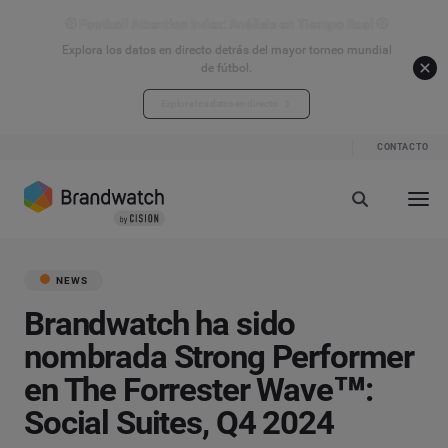
⚽ Football Attention Index: Análisis en Tiempo Real ⚽
Explora los datos en directo detrás del mayor torneo mundial
de fútbol.
Explora los datos en directo
CONTACTO
NEWS
Brandwatch ha sido
nombrada Strong Performer
en The Forrester Wave™:
Social Suites, Q4 2024