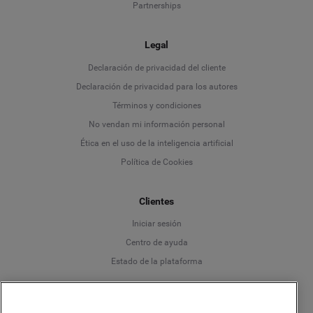
Partnerships
Legal
Language
Declaración de privacidad del cliente
Declaración de privacidad para los autores
Deutsch
Términos y condiciones
No vendan mi información personal
English
Ética en el uso de la inteligencia artificial
Política de Cookies
Español
Clientes
Français
Iniciar sesión
Italiano
Centro de ayuda
Estado de la plataforma
Español