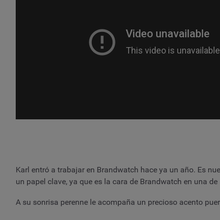
Karl entró a trabajar en Brandwatch hace ya un año. Es nues
un papel clave, ya que es la cara de Brandwatch en una de 
A su sonrisa perenne le acompaña un precioso acento puert