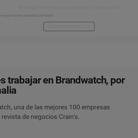
⚽ Football Attention Index: Análisis en Tiempo Real ⚽
l mayor torneo mundial de fútbol.
Explora los datos en directo
 trabajar en Brandwatch, por
alia
atch, una de las mejores 100 empresas
 revista de negocios Crain's.