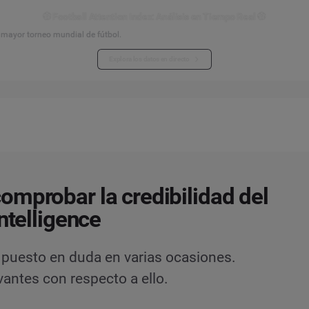
⚽ Football Attention Index: Análisis en Tiempo Real ⚽
l mayor torneo mundial de fútbol.
Explora los datos en directo
mprobar la credibilidad del
Intelligence
ha puesto en duda en varias ocasiones.
antes con respecto a ello.