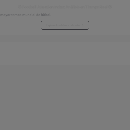
⚽ Football Attention Index: Análisis en Tiempo Real ⚽
l mayor torneo mundial de fútbol.
Explora los datos en directo