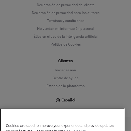
Language
Declaración de privacidad del cliente
Declaración de privacidad para los autores
Deutsch
Términos y condiciones
No vendan mi información personal
English
Ética en el uso de la inteligencia artificial
Política de Cookies
Español
Français
Clientes
Iniciar sesión
Italiano
Centro de ayuda
Estado de la plataforma
Español
Cookies are used to improve your experience and provide updates
Copyright © 2026 Brandwatch. Todos los derechos reservados. Cision Group Ltd, 7th