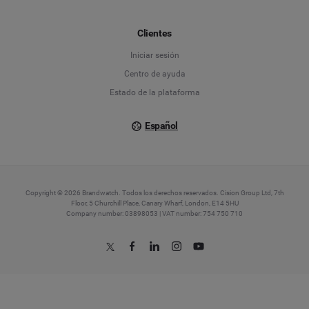
Français
Clientes
Iniciar sesión
Italiano
Centro de ayuda
Estado de la plataforma
Español
Copyright © 2026 Brandwatch. Todos los derechos reservados. Cision Group Ltd, 7th
Floor, 5 Churchill Place, Canary Wharf, London, E14 5HU
Company number: 03898053 | VAT number: 754 750 710